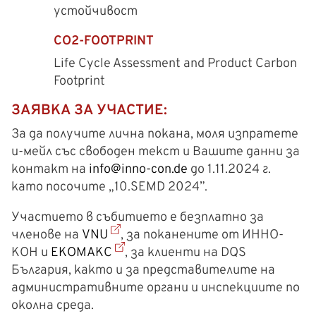
устойчивост
CO2-FOOTPRINT
Life Cycle Assessment and Product Carbon
Footprint
ЗАЯВКА ЗА УЧАСТИЕ:
За да получите лична покана, моля изпратете
и-мейл със свободен текст и Вашите данни за
контакт на
info@inno-con.de
до 1.11.2024 г.
като посочите „10.SEMD 2024”.
Участието в събитието е безплатно за
членове на
VNU
, за поканените от ИННО-
КОН и
ЕКОМАКС
, за клиенти на DQS
България, както и за представителите на
административните органи и инспекциите по
околна среда.