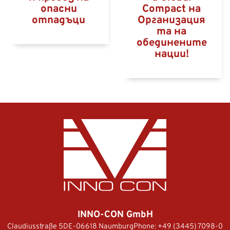
опасни
Compact на
отпадъци
Организация
та на
обединените
нации!
INNO-CON GmbH
Claudiusstraße 5
DE-06618 Naumburg
Phone:
+49 (3445) 7098-0