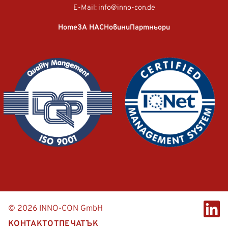
E-Mail:
info@inno-con.de
Home
ЗА НАС
Новини
Партньори
© 2026 INNO-CON GmbH
КОНТАКТ
ОТПЕЧАТЪК