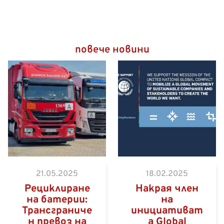
повече новини
Камион за опасни товари
на път към контейнерния
терминал Eurogate във
Вилхелмсхафен
21.05.2025
18.02.2025
Рециклиране
Накрая член
на батерии:
на
Трансграниче
инициативат
н превоз на
а Global