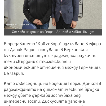
От ляво на дясно са Георги Донков и Хайко Шмидт
В предаването "Кой говори" излъчвано в ефира
на Дарик Радио гостуващо в Берлинския
културен институт се разгледаха различни
теми свързани с търговските и
икономическите отношения между Германия и
България.
Като събеседници на водещия Георги Донков в
разглеждането на дипломатическите връзки
между двете държави гостуваха ред
интересни гости. Дискусията започна