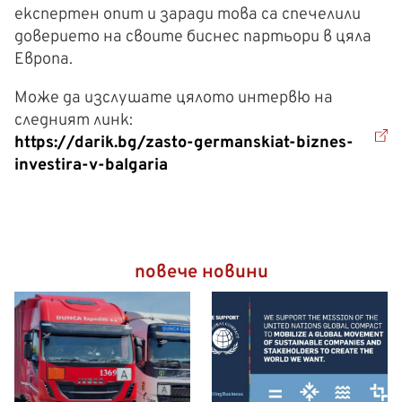
експертен опит и заради това са спечелили
доверието на своите биснес партьори в цяла
Европа.
Може да изслушате цялото интервю на
следният линк:
https://darik.bg/zasto-germanskiat-biznes-
investira-v-balgaria
повече новини
Камион за опасни товари
на път към контейнерния
терминал Eurogate във
Вилхелмсхафен