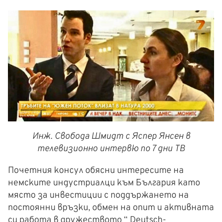
Инж. Свобода Шмидт с Яспер Янсен в
телевизионно интервю по 7 дни ТВ
Почетния консул обясни интересите на
немските индустриалци към България като
място за инвестиции с поддържането на
постоянни връзки, обмен на опит и активната
си работа в дружеството “ Deutsch-