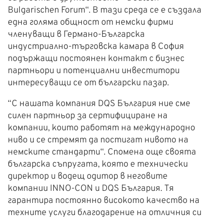
Bulgarischen Forum“. В тази среда се е създала
една голяма общност от немски фирми
членуващи в Германо-Българска
индустриално-търговска камара в София
подържащи постоянен контакт с бизнес
партньори и потенциални инвеститори
интересуващи се от български пазар.
“С нашата компания DQS България ние сме
силен партньор за сертифициране на
компании, които работят на международно
ниво и се стремят да постигат нивото на
немските стандарти“. Спомена още своята
българска съпругата, която е технически
директор и водещ одитор в неговите
компании INNO-CON и DQS България. Тя
гарантира постоянно високото качество на
техните услуги благодарение на отличния си