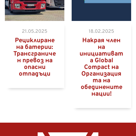
21.05.2025
18.02.2025
Рециклиране
Накрая член
на батерии:
на
Трансграниче
инициативат
н превоз на
а Global
опасни
Compact на
отпадъци
Организация
та на
обединените
нации!