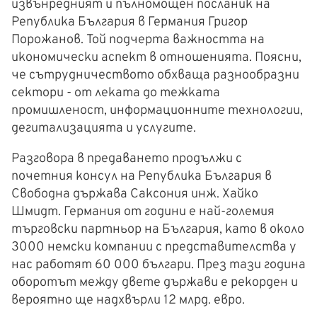
извънредният и пълномощен посланик на
Република България в Германия Григор
Порожанов. Той подчерта важността на
икономически аспект в отношенията. Поясни,
че сътрудничеството обхваща разнообразни
сектори - от леката до тежката
промишленост, информационните технологии,
дегитализацията и услугите.
Разговора в предаването продължи с
почетния консул на Република България в
Свободна държава Саксония инж. Хайко
Шмидт. Германия от години е най-големия
търговски партньор на България, като в около
3000 немски компании с представителства у
нас работят 60 000 българи. През тази година
оборотът между двете държави е рекорден и
вероятно ще надхвърли 12 млрд. евро.