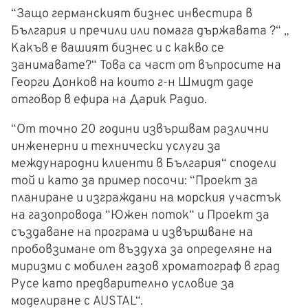
“Защо германският бизнес инвестира в
България и пречили или помага държавата ?“ „
Какъв е вашият бизнес и с какво се
занимавате?“ Това са част от въпросите на
Георги Донков на които г-н Шмидт даде
отговор в ефира на Дарик Радио.
“От точно 20 години извършвам различни
инженерни и технически услуги за
международни клиенти в България“ сподели
той и като за пример посочи: “Проект за
планиране и изграждани на морския участък
на газопровода “Южен поток“ и Проект за
създаване на програма и извършване на
пробовзимане от въздуха за определяне на
миризми с мобилен газов хроматограф в град
Русе като предварително условие за
моделиране с AUSTAL“.