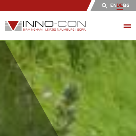
EN
DE
BG