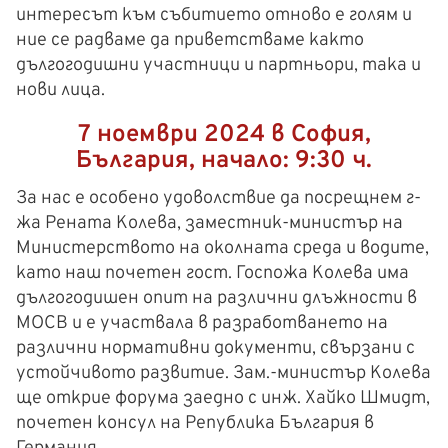
интересът към събитието отново е голям и
ние се радваме да приветстваме както
дългогодишни участници и партньори, така и
нови лица.
7 ноември 2024 в София,
България, начало: 9:30 ч.
За нас е особено удоволствие да посрещнем г-
жа Рената Колева, заместник-министър на
Министерството на околната среда и водите,
като наш почетен гост. Госпожа Колева има
дългогодишен опит на различни длъжности в
МОСВ и е участвала в разработването на
различни нормативни документи, свързани с
устойчивото развитие. Зам.-министър Колева
ще открие форума заедно с инж. Хайко Шмидт,
почетен консул на Република България в