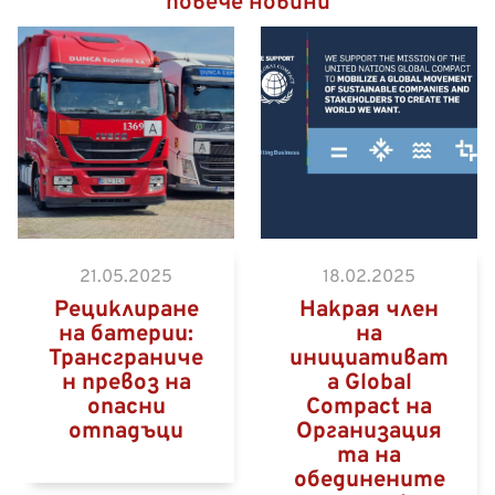
повече новини
Камион за опасни товари
на път към контейнерния
терминал Eurogate във
Вилхелмсхафен
21.05.2025
18.02.2025
Рециклиране
Накрая член
на батерии:
на
Трансграниче
инициативат
н превоз на
а Global
опасни
Compact на
отпадъци
Организация
та на
обединените