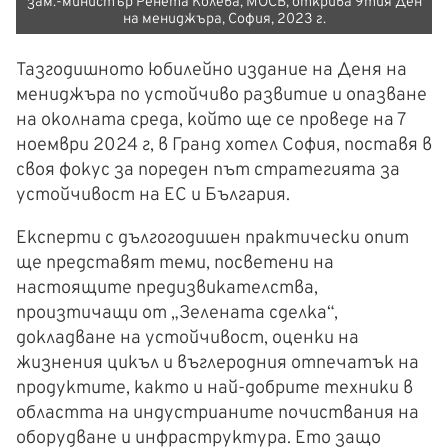
зам.-министър Ренета Колева, МОСВ, открива 9тия Ден
на мениджъра, София, 2023 г.
Тазгодишното юбилейно издание на Деня на
мениджъра по устойчиво развитие и опазване
на околната среда, който ще се проведе на 7
ноември 2024 г, в Гранд хотел София, поставя в
своя фокус за пореден път стратегията за
устойчивост на ЕС и България.
Eксперти с дългогодишен практически опит
ще представят теми, посветени на
настоящите предизвикателства,
произтичащи от „Зелената сделка“,
докладване на устойчивост, оценки на
жизнения цикъл и въглеродния отпечатък на
продуктите, както и най-добрите техники в
областта на индустрианите почиствания на
оборудване и инфраструктура. Ето защо