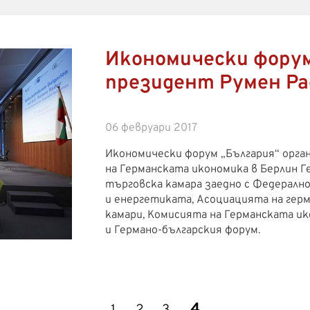
Икономически форум
президент Румен Ра
06 февруари 2017
Икономически форум „България“ органи
на Германската икономика в Берлин 
търговска камара заедно с Федерал
и енергетиката, Асоциацията на гер
камари, Комисията на Германската ик
и Германо-българския форум.
4