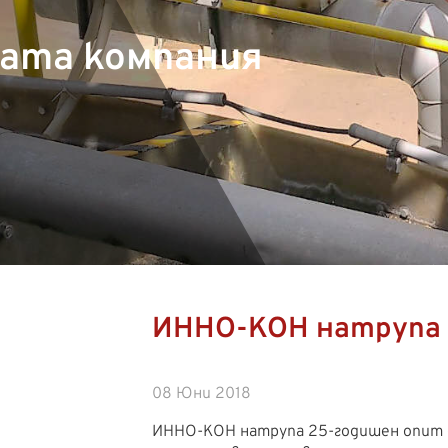
шата компания
ИННО-КОН натрупа 
08 Юни 2018
ИННО-КОН натрупа 25-годишен опит –