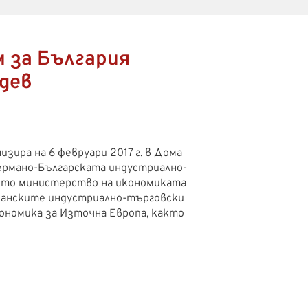
 за България
дев
зира на 6 февруари 2017 г. в Дома
Германо-Българската индустриално-
ното министерство на икономиката
манските индустриално-търговски
ономика за Източна Европа, както