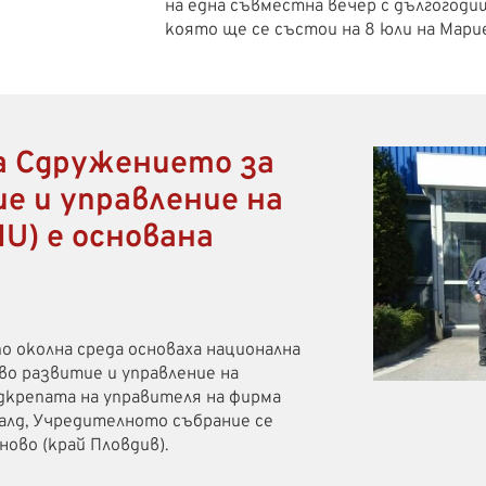
на една съвместна вечер с дългогоди
която ще се състои на 8 юли на Мари
а Сдружението за
е и управление на
U) е основана
по околна среда основаха национална
во развитие и управление на
одкрепата на управителя на фирма
валд, Учредителното събрание се
ово (край Пловдив).