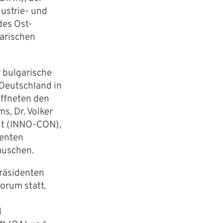
ustrie- und
es Ost-
garischen
 bulgarische
Deutschland in
öffneten den
s, Dr. Volker
idt (INNO-CON),
denten
auschen.
räsidenten
orum statt.
d