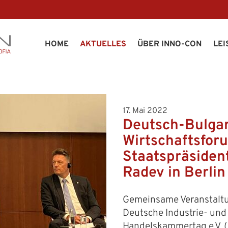
HOME
AKTUELLES
ÜBER INNO-CON
LE
17. Mai 2022
Deutsch-Bulgar
Wirtschaftsfor
Staatspräside
Radev in Berlin
Gemeinsame Veranstalt
Deutsche Industrie- und
Handelskammertag e.V. (