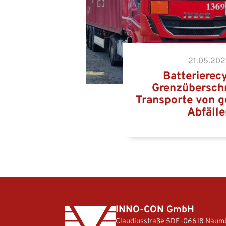
21.05.20
Batterierecy
Grenzübersch
Transporte von g
Abfälle
Gefahrgut-LKW auf dem Weg zum Eur
Wilhelmsha
INNO-CON GmbH
Claudiusstraße 5
DE-06618 Naum