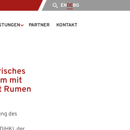
EN
DE
BG
ISTUNGEN
PARTNER
KONTAKT
isches
um mit
nt Rumen
ung des
DIHK), der