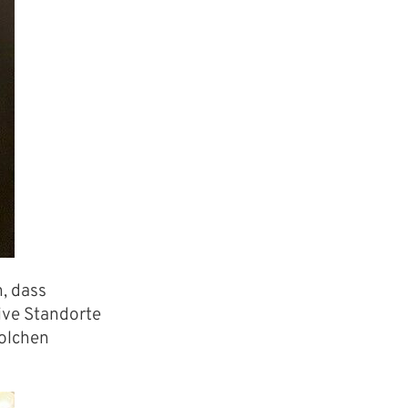
, dass
ive Standorte
solchen