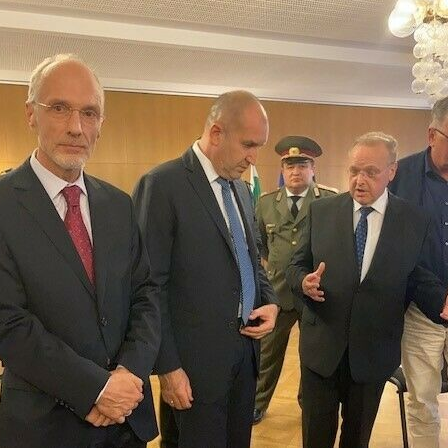
Dr. Volker Berresheim, Dr. Hans-Jörg Grundmann und
Heiko Schmidt im Gespräch mit Präsident Radev