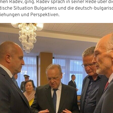
men Radev, ging. Radev sprach in seiner Rede über di
itische Situation Bulgariens und die deutsch-bulgari
Bulgarian Voices Berlin
iehungen und Perspektiven.