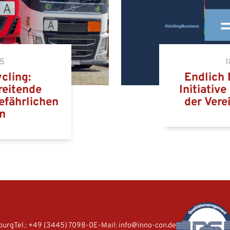
25
1
cling:
Endlich 
reitende
Initiativ
efährlichen
der Vere
n
ogate Container Terminal
ven
burg
Tel.:
+49 (3445) 7098-0
E-Mail:
info@inno-con.de