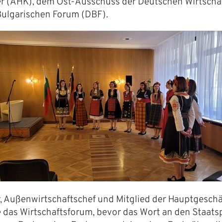
 (AHK), dem Ost-Ausschuss der Deutschen Wirtscha
ulgarischen Forum (DBF).
ier, Außenwirtschaftschef und Mitglied der Hauptgesch
e das Wirtschaftsforum, bevor das Wort an den Staats