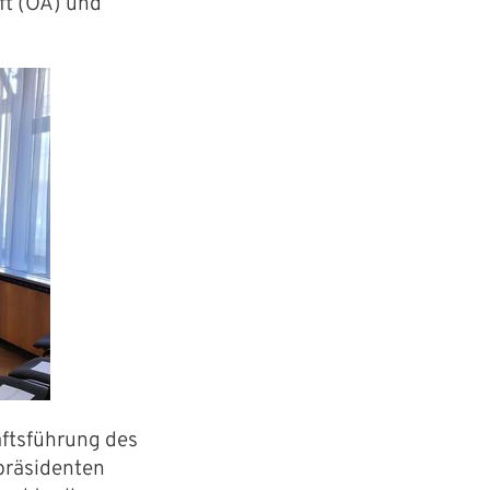
ft (OA) und
äftsführung des
präsidenten