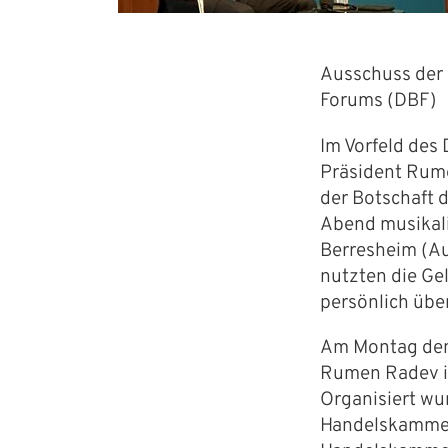
Ausschuss der 
Forums (DBF)
Präsident Radev mit Tim Kurth (Aurub
Im Vorfeld des
Präsident Rume
der Botschaft d
Abend musikali
Berresheim (Au
nutzten die Ge
persönlich übe
Am Montag den 
Rumen Radev im
Organisiert wu
Handelskammert